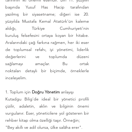
başında Yusuf Has Hacip tarafından 
yazılmış bir siyasetname; diğeri ise 20. 
yüzyılda Mustafa Kemal Atatürk’ün kaleme 
aldığı, Türkiye Cumhuriyeti'nin 
kuruluş felsefesini ortaya koyan bir hitabe. 
Aralarındaki çağ farkına rağmen, her iki eser 
de toplumsal refahı, iyi yönetimi, liderlik 
değerlerini ve toplumda düzeni 
sağlamayı amaçlar. Bu ortak 
noktaları detaylı bir biçimde, örneklerle 
inceleyelim.
1. Toplum için
 Doğru Yönetim 
anlayışı
Kutadgu Bilig'de ideal bir yönetici profili 
çizilir, adaletin, aklın ve bilginin önemi 
vurgulanır. Eser, yöneticilere yol gösteren bir 
rehber kitap olma özelliği taşır. Örneğin;
"Bey akıllı ve adil olursa, ülke salâha erer".