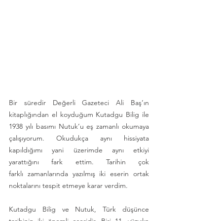
Bir süredir Değerli Gazeteci Ali Baş’ın 
kitaplığından el koyduğum Kutadgu Bilig ile 
1938 yılı basımı Nutuk’u eş zamanlı okumaya 
çalışıyorum. Okudukça aynı hissiyata 
kapıldığımı yani üzerimde aynı etkiyi 
yarattığını fark ettim. Tarihin çok 
farklı zamanlarında yazılmış iki eserin ortak 
noktalarını tespit etmeye karar verdim.
Kutadgu Bilig ve Nutuk, Türk düşünce 
tarihinin iki önemli eseridir. Biri 11. yüzyılın 