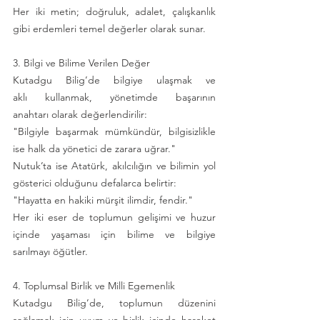
Her iki metin; doğruluk, adalet, çalışkanlık 
gibi erdemleri temel değerler olarak sunar.
3. Bilgi ve Bilime Verilen Değer
Kutadgu Bilig’de bilgiye ulaşmak ve 
aklı kullanmak, yönetimde başarının 
anahtarı olarak değerlendirilir:
"Bilgiyle başarmak mümkündür, bilgisizlikle 
ise halk da yönetici de zarara uğrar."
Nutuk’ta ise Atatürk, akılcılığın ve bilimin yol 
gösterici olduğunu defalarca belirtir:
"Hayatta en hakiki mürşit ilimdir, fendir."
Her iki eser de toplumun gelişimi ve huzur 
içinde yaşaması için bilime ve bilgiye 
sarılmayı öğütler.
4. Toplumsal Birlik ve Milli Egemenlik
Kutadgu Bilig’de, toplumun düzenini 
sağlamak için uyum ve birlik içinde hareket 