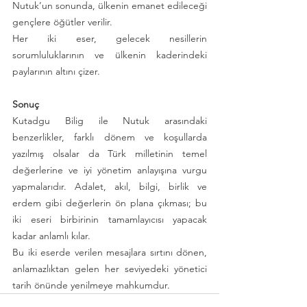
Nutuk’un sonunda, ülkenin emanet edileceği 
gençlere öğütler verilir.
Her iki eser, gelecek nesillerin 
sorumluluklarının ve ülkenin kaderindeki 
paylarının altını çizer.
Sonuç
Kutadgu Bilig ile Nutuk arasındaki 
benzerlikler, farklı dönem ve koşullarda 
yazılmış olsalar da Türk milletinin temel 
değerlerine ve iyi yönetim anlayışına vurgu 
yapmalarıdır. Adalet, akıl, bilgi, birlik ve 
erdem gibi değerlerin ön plana çıkması; bu 
iki eseri birbirinin tamamlayıcısı yapacak 
kadar anlamlı kılar.
Bu iki eserde verilen mesajlara sırtını dönen, 
anlamazlıktan gelen her seviyedeki yönetici 
tarih önünde yenilmeye mahkumdur.