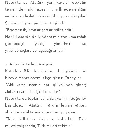
Nutuk’ta ise Atatürk, yeni kurulan devletin 
temelinde halk iradesinin, milli egemenliğin 
ve hukuk devletinin esas olduğunu vurgular. 
Şu söz, bu yaklaşımın özeti gibidir:
"Egemenlik, kayıtsız şartsız milletindir".
Her iki eserde de iyi yönetimin topluma refah 
getireceği, yanlış yönetimin ise 
yıkıcı sonuçlara yol açacağı anlatılır.
2. Ahlak ve Erdem Vurgusu
Kutadgu Bilig’de, erdemli bir yönetici ve 
birey olmanın önemi sıkça işlenir. Örneğin;
"Aklı varsa insanın her işi yolunda gider; 
akılsız insanın ise işleri bozulur".
Nutuk’ta da toplumsal ahlak ve milli değerler 
başroldedir. Atatürk, Türk milletinin yüksek 
ahlak ve karakterine sürekli vurgu yapar:
"Türk milletinin karakteri yüksektir, Türk 
milleti çalışkandır, Türk milleti zekidir."