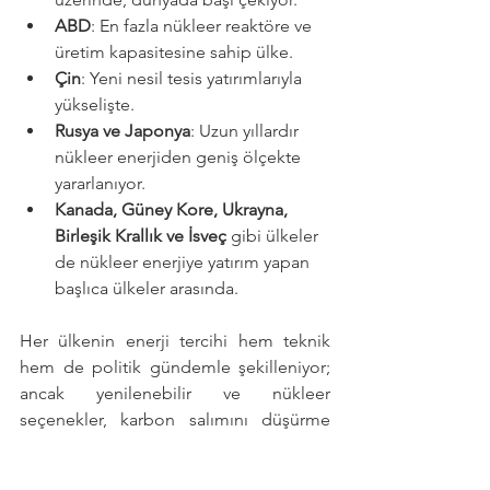
ABD
: En fazla nükleer reaktöre ve 
üretim kapasitesine sahip ülke.
Çin
: Yeni nesil tesis yatırımlarıyla 
yükselişte.
Rusya ve Japonya
: Uzun yıllardır 
nükleer enerjiden geniş ölçekte 
yararlanıyor.
Kanada, Güney Kore, Ukrayna, 
Birleşik Krallık ve İsveç
 gibi ülkeler 
de nükleer enerjiye yatırım yapan 
başlıca ülkeler arasında.
Her ülkenin enerji tercihi hem teknik 
hem de politik gündemle şekilleniyor; 
ancak yenilenebilir ve nükleer 
seçenekler, karbon salımını düşürme 
yolunda insanlık için vazgeçilmez araçlar 
olarak öne çıkıyor.