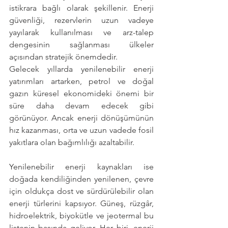
istikrara bağlı olarak şekillenir. Enerji 
güvenliği, rezervlerin uzun vadeye 
yayılarak kullanılması ve arz-talep 
dengesinin sağlanması ülkeler 
açısından stratejik önemdedir.
Gelecek yıllarda yenilenebilir enerji 
yatırımları artarken, petrol ve doğal 
gazın küresel ekonomideki önemi bir 
süre daha devam edecek gibi 
görünüyor. Ancak enerji dönüşümünün 
hız kazanması, orta ve uzun vadede fosil 
yakıtlara olan bağımlılığı azaltabilir.
Yenilenebilir enerji kaynakları ise 
doğada kendiliğinden yenilenen, çevre 
için oldukça dost ve sürdürülebilir olan 
enerji türlerini kapsıyor. Güneş, rüzgâr, 
hidroelektrik, biyokütle ve jeotermal bu 
listenin başında geliyor. Her biri, enerji 