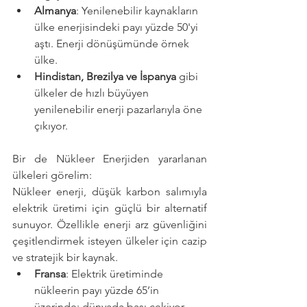
Almanya
: Yenilenebilir kaynakların 
ülke enerjisindeki payı yüzde 50'yi 
aştı. Enerji dönüşümünde örnek 
ülke.
Hindistan, Brezilya ve İspanya
 gibi 
ülkeler de hızlı büyüyen 
yenilenebilir enerji pazarlarıyla öne 
çıkıyor.
Bir de Nükleer Enerjiden yararlanan 
ülkeleri görelim:
Nükleer enerji, düşük karbon salımıyla 
elektrik üretimi için güçlü bir alternatif 
sunuyor. Özellikle enerji arz güvenliğini 
çeşitlendirmek isteyen ülkeler için cazip 
ve stratejik bir kaynak.
Fransa
: Elektrik üretiminde 
nükleerin payı yüzde 65’in 
üzerinde; dünyada başı çekiyor.